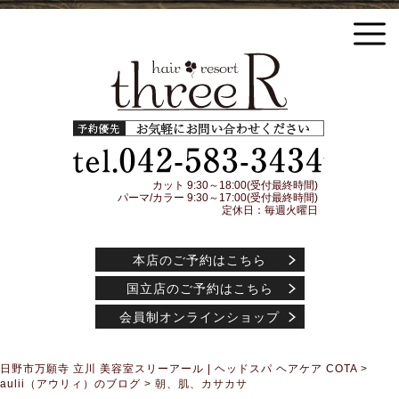
日野市万願寺 立川の美容室threeR スリーアール ヘッドスパ COTA(コタ) アイケアシャ
ンプー トリートメント アジュバンコスメティック取扱店
予約優先
042-583-3
カット 9:30～18:00(受付最終時間)
パーマ/カラー 9:30～17:00(受付最終時間)
定休日：毎週火曜日
本店のご予約はこちら
国立店のご予約はこちら
会員制オンラインショップ
日野市万願寺 立川 美容室スリーアール | ヘッドスパ ヘアケア COTA
>
aulii（アウリィ）のブログ
>
朝、肌、カサカサ