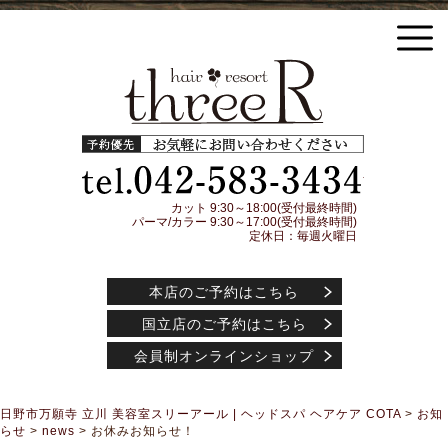
日野市万願寺 立川の美容室threeR スリーアール ヘッドスパ COTA(コタ) アイケアシャ
ンプー トリートメント アジュバンコスメティック取扱店
予約優先
042-583-3
カット 9:30～18:00(受付最終時間)
パーマ/カラー 9:30～17:00(受付最終時間)
定休日：毎週火曜日
本店のご予約はこちら
国立店のご予約はこちら
会員制オンラインショップ
日野市万願寺 立川 美容室スリーアール | ヘッドスパ ヘアケア COTA
>
お知
らせ
>
news
>
お休みお知らせ！