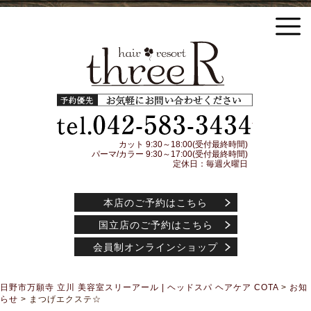
日野市万願寺 立川の美容室threeR スリーアール ヘッドスパ COTA(コタ) アイケアシャ
ンプー トリートメント アジュバンコスメティック取扱店
予約優先
042-583-3
カット 9:30～18:00(受付最終時間)
パーマ/カラー 9:30～17:00(受付最終時間)
定休日：毎週火曜日
本店のご予約はこちら
国立店のご予約はこちら
会員制オンラインショップ
日野市万願寺 立川 美容室スリーアール | ヘッドスパ ヘアケア COTA
>
お知
らせ
>
まつげエクステ☆