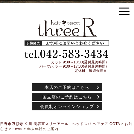
日野市万願寺 立川の美容室threeR スリーアール ヘッドスパ COTA(コタ) アイケアシャ
ンプー トリートメント アジュバンコスメティック取扱店
予約優先
042-583-3
カット 9:30～18:00(受付最終時間)
パーマ/カラー 9:30～17:00(受付最終時間)
定休日：毎週火曜日
本店のご予約はこちら
国立店のご予約はこちら
会員制オンラインショップ
日野市万願寺 立川 美容室スリーアール | ヘッドスパ ヘアケア COTA
>
お知
らせ
>
news
>
年末年始のご案内