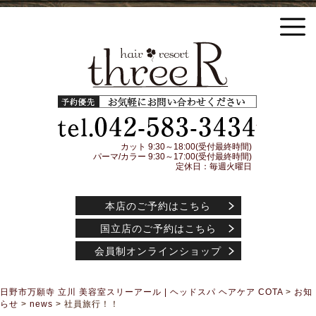
日野市万願寺 立川の美容室threeR スリーアール ヘッドスパ COTA(コタ) アイケアシャ
ンプー トリートメント アジュバンコスメティック取扱店
予約優先
042-583-3
カット 9:30～18:00(受付最終時間)
パーマ/カラー 9:30～17:00(受付最終時間)
定休日：毎週火曜日
本店のご予約はこちら
国立店のご予約はこちら
会員制オンラインショップ
日野市万願寺 立川 美容室スリーアール | ヘッドスパ ヘアケア COTA
>
お知
らせ
>
news
>
社員旅行！！