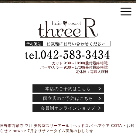
日野市万願寺 立川の美容室threeR スリーアール ヘッドスパ COTA(コタ) アイケアシャ
ンプー トリートメント アジュバンコスメティック取扱店
予約優先
042-583-3
カット 9:30～18:00(受付最終時間)
パーマ/カラー 9:30～17:00(受付最終時間)
定休日：毎週火曜日
本店のご予約はこちら
国立店のご予約はこちら
会員制オンラインショップ
日野市万願寺 立川 美容室スリーアール | ヘッドスパ ヘアケア COTA
>
お知
らせ
>
news
>
7月よりサマータイム実施のおしらせ